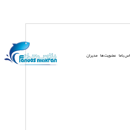
س باما
عضویت ها
مدیران