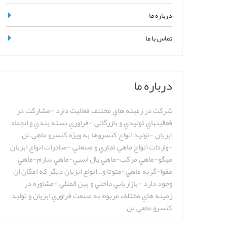
درباره ما
تماس با ما
درباره ما
شركت در زمينه هاي مختلف فعاليت دارد -مشاركت در
فعاليتهاي توليدي و بازرگاني -فراوري بسته بندي و انجماد
ابزيان -توليد انواع كنسروها به ويژه كنسرو ماهي تن
-واردات انواع ماهي تجاري و صنعتي -صادرات انواع ابزيان
ميگو-ماهي مركب-ماهي يال اسبي-ماهي سارم-ماهي
مقوا-گربه ماهي-متوتا و.. انواع ابزيان ديگر كه امكان ان
وجود دارد -بازاريابي داخلي و بين المللي -مشاوره در
زمينه هاي مختلف مربوط به صنعت فراوري ابزيان و توليد
كنسرو ماهي تن