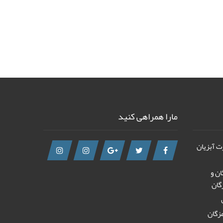
مارا همراهی کنید
رت آبزیان
ان و
گان
زگان